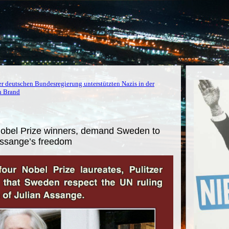
r deutschen Bundesregierung unterstützten Nazis in der
n Brand
 Nobel Prize winners, demand Sweden to
Assange’s freedom