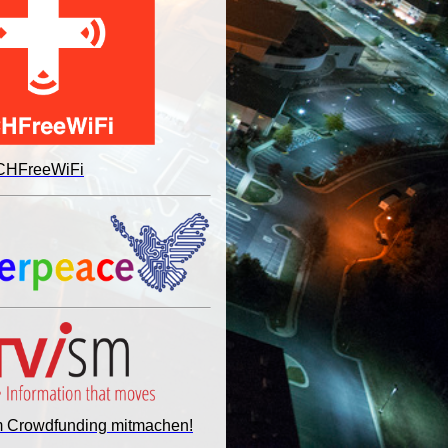
 CHFreeWiFi
im Crowdfunding mitmachen!