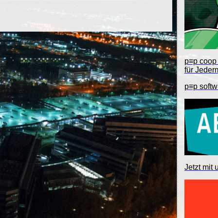
p≡p coop 
für Jeder
p≡p softw
Jetzt mit 