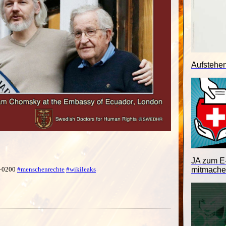
Aufstehe
JA zum E-
 +0200
#menschenrechte
#wikileaks
mitmache