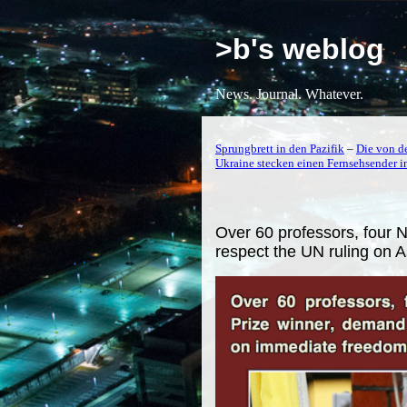
>b's weblog
News. Journal. Whatever.
Sprungbrett in den Pazifik
–
Die von de
Ukraine stecken einen Fernsehsender i
Over 60 professors, four
respect the UN ruling on 