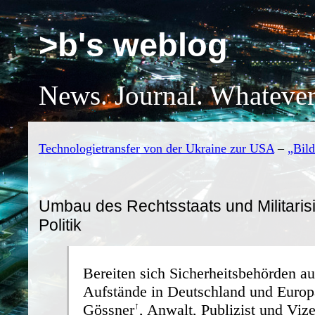
>b's weblog
News. Journal. Whatever
Technologietransfer von der Ukraine zur USA
–
„Bild
Umbau des Rechtsstaats und Militaris
Politik
Bereiten sich Sicherheitsbehörden a
Aufstände in Deutschland und Euro
Gössner
, Anwalt, Publizist und Vize