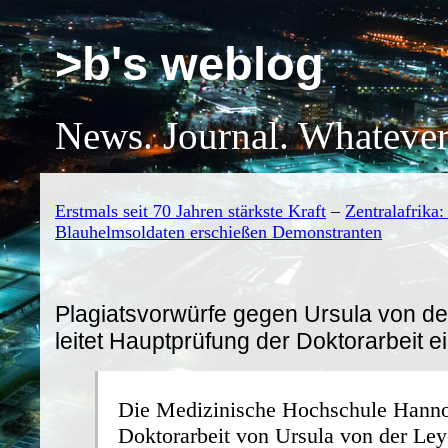
>b's weblog
News. Journal. Whatever
Erstmals seit 70 Jahren stärkste Kraft
–
Zentralafrika
Blauhelmsoldaten erschießen Demonstranten
Plagiatsvorwürfe gegen Ursula von de
leitet Hauptprüfung der Doktorarbeit e
Die Medizinische Hochschule Hanno
Doktorarbeit von Ursula von der Ley