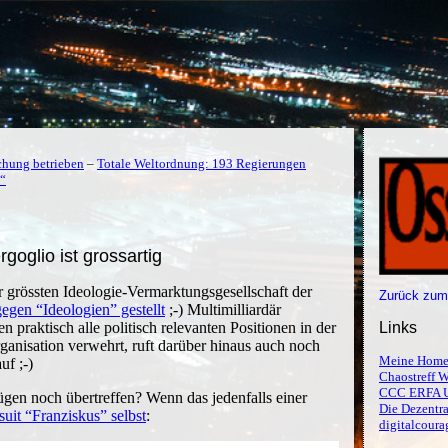
chung betrieben
–
Totale Weltordnung: 193 Regierungen
“
goglio ist grossartig
grössten Ideologie-Vermarktungsgesellschaft der
Zurück zum
gegen “Ideologien” gestellt
;-) Multimilliardär
n praktisch alle politisch relevanten Positionen in der
Links
rganisation verwehrt, ruft darüber hinaus auch noch
Meine Home
uf ;-)
Chaostreff W
CCC ERFA 
gen noch übertreffen? Wenn das jedenfalls einer
Die Dezentra
suit “Franziskus” selbst
:
digitalcoura