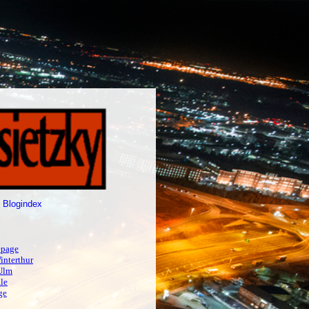
 Blogindex
page
interthur
Ulm
le
ge