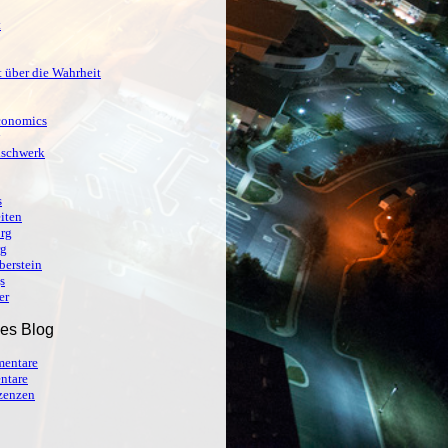
t
 über die Wahrheit
conomics
ischwerk
s
iten
org
rg
berstein
s
er
ses Blog
entare
ntare
izenzen