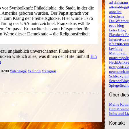
ad sinistram
altonablogg
o vor Symbolkraft: Philadelphia, die Stadt, in der die
annalist
n Amerika geboren wurden. Der Papst sprach vor
ch-athens
l“ zum Klang der Freiheitsglocke. Hier wurde 1776
Die Wahrheit
lärung der USA unterzeichnet. Franziskus wählte
ecos blog
em Ort passt. Er machte sich zum Fürsprecher für
Fefes Blog
n Werte dieser Demokratie – die Religionsfreiheit
Flassbeck E
Internet-Law
Kraftfutterm
law blog
adezu unglaublich unverschämten Flunkerer und
Metronaut.
ken wirklich alles, was ihnen der Hirte hinhält!
Ein
monstropoli
n
!
NachDenkSe
netzpolitik.
 +0200
#ideologie
#katholi
#religion
neusprech.o
Schlecky Sil
ScienceBlog
Spiegelfecht
Über die
Meine Komm
Eure Komme
Infos und L
Kontakt