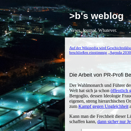
>b's weblog
News. Journal. Whatever.
Auf der Wikipedia wird Geschichtsfäls
beschließen einstimmig „Agenda 2030
Die Arbeit von PR-Profi Ber
Der Wahlmonarch und Führer der 
Welt hat sich ja schon
öffentlich 
Bergoglio, dessen Ideologie Fraue
eigenen, streng hierarchischen O
zum
Kampf gegen Ungleichheit
a
Kann man die Frechheit dieser Lü
schaffen kann,
dann sicher nur Je