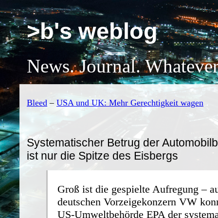
>b's weblog
News. Journal. Whatever
Bleed
–
USA und UK: Mehr Gerechtigkeit wagen
Systematischer Betrug der Automobil
ist nur die Spitze des Eisbergs
Groß ist die gespielte Aufregung – 
deutschen Vorzeigekonzern VW konn
US-Umweltbehörde EPA der systema