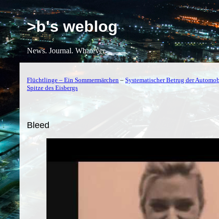
>b's weblog
News. Journal. Whatever.
Flüchtlinge – Ein Sommermärchen
–
Systematischer Betrug der Automob
Spitze des Eisbergs
Bleed