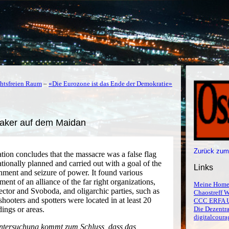
chtsfreien Raum
–
«Die Eurozone ist das Ende der Demokratie»
aker auf dem Maidan
Zurück zum
tion concludes that the massacre was a false flag
tionally planned and carried out with a goal of the
Links
nment and seizure of power. It found various
ent of an alliance of the far right organizations,
Meine Home
Sector and Svoboda, and oligarchic parties, such as
Chaostreff W
hooters and spotters were located in at least 20
CCC ERFA 
ings or areas.
Die Dezentra
digitalcoura
tersuchung kommt zum Schluss, dass das