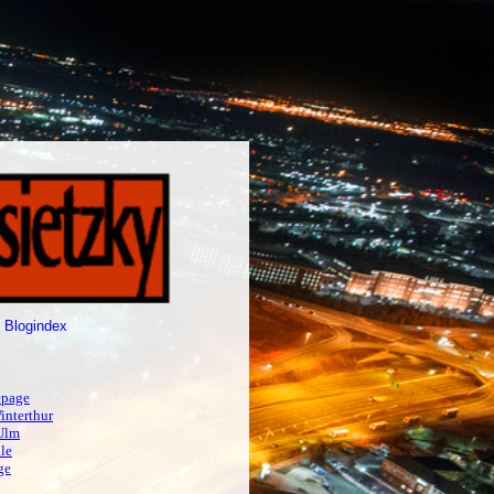
 Blogindex
page
interthur
Ulm
le
ge