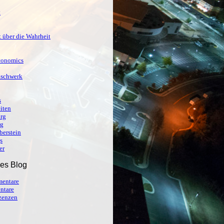
t
 über die Wahrheit
conomics
ischwerk
s
iten
org
rg
berstein
s
er
ses Blog
entare
ntare
izenzen