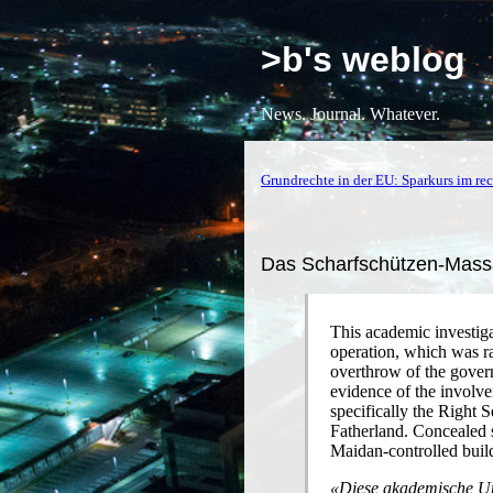
>b's weblog
News. Journal. Whatever.
Grundrechte in der EU: Sparkurs im re
Das Scharfschützen-Mass
This academic investiga
operation, which was ra
overthrow of the gover
evidence of the involvem
specifically the Right 
Fatherland. Concealed s
Maidan-controlled build
«Diese akademische Un