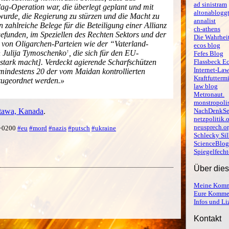
ad sinistram
ag-Operation war, die überlegt geplant und mit
altonablogg
wurde, die Regierung zu stürzen und die Macht zu
annalist
zahlreiche Belege für die Beteiligung einer Allianz
ch-athens
efunden, im Speziellen des Rechten Sektors und der
Die Wahrheit
 von Oligarchen-Parteien wie der “Vaterland-
ecos blog
n
Julija Tymoschenko
, die sich für den EU-
Fefes Blog
stark macht]. Verdeckt agierende Scharfschützen
Flassbeck E
Internet-Law
mindestens 20 der vom Maidan kontrollierten
Kraftfutterm
ugeordnet werden.»
law blog
Metronaut.
monstropoli
Ottawa, Kanada
.
NachDenkSe
netzpolitik.
neusprech.o
 +0200
#eu
#mord
#nazis
#putsch
#ukraine
Schlecky Sil
ScienceBlog
Spiegelfecht
Über die
Meine Komm
Eure Komme
Infos und L
Kontakt