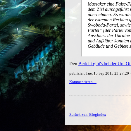
Massaker eine False-Fl
dem Ziel durchgeführt 
übernehmen. Es wurden 
der extremen Rechten g
Swoboda-Partei, sowie
Partei” [der Partei vo
Anschluss der Ukraine 
und Aufklärer konnten 
Gebäude und Gebiete z
Den
Bericht gibt's bei der Uni 
publiziert Tue, 15 Sep 2015 23:27:20
Kommentieren…
Zurück zum Blogindex