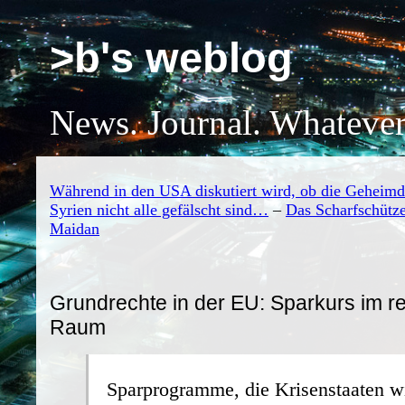
>b's weblog
News. Journal. Whatever
Während in den USA diskutiert wird, ob die Geheimdi
Syrien nicht alle gefälscht sind…
–
Das Scharfschütz
Maidan
Grundrechte in der EU: Sparkurs im re
Raum
Sparprogramme, die Krisenstaaten w