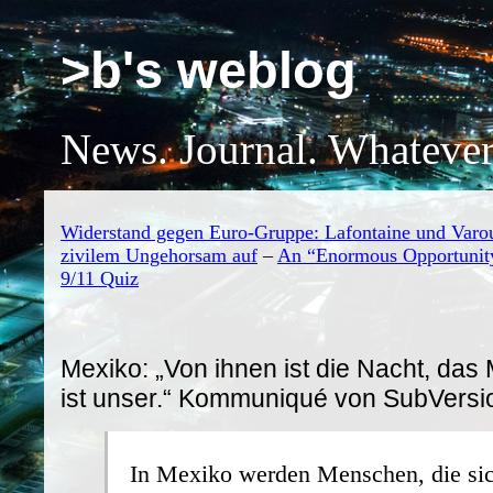
>b's weblog
News. Journal. Whatever
Widerstand gegen Euro-Gruppe: Lafontaine und Varou
zivilem Ungehorsam auf
–
An “Enormous Opportunity
9/11 Quiz
Mexiko: „Von ihnen ist die Nacht, da
ist unser.“ Kommuniqué von SubVersi
In Mexiko werden Menschen, die sic