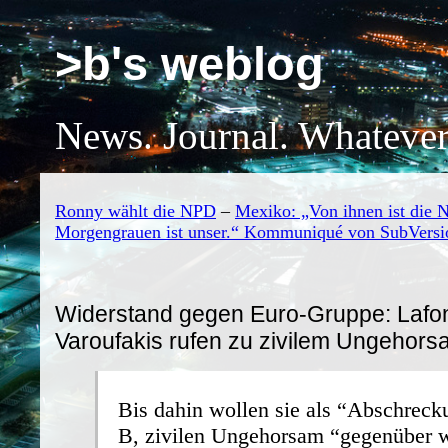
>b's weblog
News. Journal. Whatever
Ronny wählt die NPD
–
Mexiko: „Von ihnen ist die N
Morgengrauen ist unser.“ Kommuniqué von SubVersi
Widerstand gegen Euro-Gruppe: Lafo
Varoufakis rufen zu zivilem Ungehors
Bis dahin wollen sie als “Abschreck
B, zivilen Ungehorsam “gegenüber w