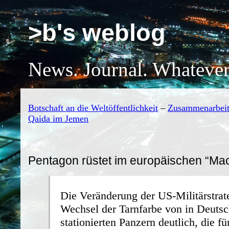
>b's weblog
News. Journal. Whatever
Botschaft an die Weltöffentlichkeit
–
Zusammenarbeit 
Qaida im Jemen
Pentagon rüstet im europäischen “Ma
Die Veränderung der US-Militärstrat
Wechsel der Tarnfarbe von in Deuts
stationierten Panzern deutlich, die fü