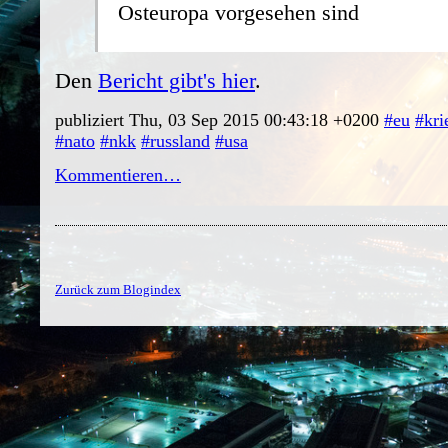
Osteuropa vorgesehen sind
Den
Bericht gibt's hier
.
publiziert Thu, 03 Sep 2015 00:43:18 +0200
#eu
#kri
#nato
#nkk
#russland
#usa
Kommentieren…
Zurück zum Blogindex