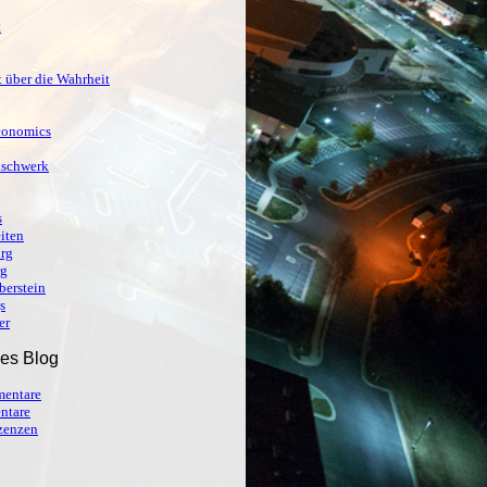
t
 über die Wahrheit
conomics
ischwerk
s
iten
org
rg
berstein
s
er
ses Blog
entare
ntare
izenzen