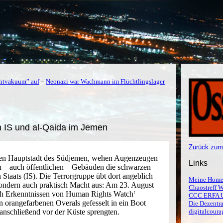
chtvakuum” auf
–
Neonazi war Wachmann im Flüchtlingslager
 IS und al-Qaida im Jemen
Zurück zum
gen Hauptstadt des Südjemen, wehen Augenzeugen
Links
n – auch öffentlichen – Gebäuden die schwarzen
Staats (IS). Die Terrorgruppe übt dort angeblich
Meine Home
sondern auch praktisch Macht aus: Am 23. August
Chaostreff W
ach Erkenntnissen von
Human Rights Watch
CCC ERFA 
n orangefarbenen Overals gefesselt in ein Boot
Die Dezentra
 anschließend vor der Küste sprengten.
digitalcoura