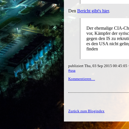
Den
Bericht gibt's hier
.
Der ehemalige CIA-C
vor, Kämpfer der syri
gegen den IS zu rekruti
es den USA nicht gelin
finden
publiziert Thu, 03 Sep 2015 00:45:05
#usa
Kommentieren…
Zurück zum Blogindex