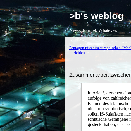
>b's weblog
News. Journal. Whatever.
Pentagon rüstet im europäischen “Ma
in Heidenau
Zusammenarbeit zwischen
In
Aden
, der ehemali
zufolge von zahlreiche
Fahnen des Islamischen 
nicht nur symbolisch, 
sollen IS-Salafisten n
schiitische Gefangene i
gesteckt haben, das sie