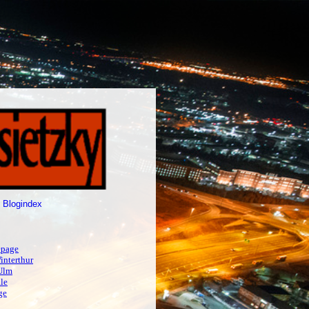
 Blogindex
page
interthur
Ulm
le
ge