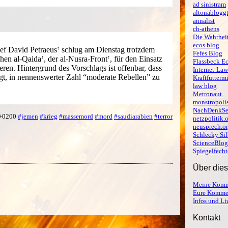
ad sinistram
altonablogg
annalist
ch-athens
Die Wahrheit
ecos blog
hef
David Petraeus
schlug am Dienstag trotzdem
Fefes Blog
schen
al-Qaida
, der
al-Nusra-Front
, für den Einsatz
Flassbeck E
eren. Hintergrund des Vorschlags ist offenbar, dass
Internet-Law
gt, in nennenswerter Zahl “moderate Rebellen” zu
Kraftfutterm
law blog
Metronaut.
monstropoli
NachDenkSe
 +0200
#jemen
#krieg
#massemord
#mord
#saudiarabien
#terror
netzpolitik.
neusprech.o
Schlecky Sil
ScienceBlog
Spiegelfecht
Über die
Meine Komm
Eure Komme
Infos und L
Kontakt