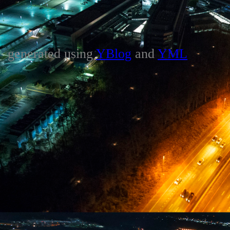
generated using
YBlog
and
YML