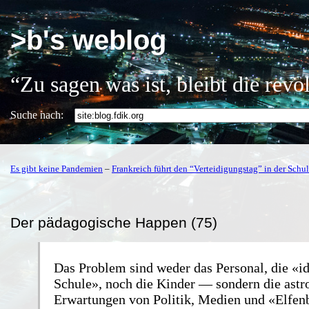
>b's weblog
“Zu sagen was ist, bleibt die rev
Suche nach:
Es gibt keine Pandemien
–
Frankreich führt den “Verteidigungstag” in der Schul
Der pädagogische Happen (75)
Das Problem sind weder das Personal, die «i
Schule», noch die Kinder — sondern die ast
Erwartungen von Politik, Medien und «Elfen