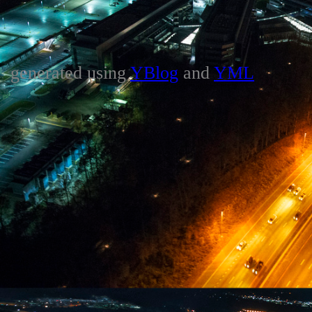
generated using
YBlog
and
YML