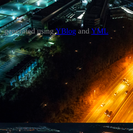
generated using
YBlog
and
YML