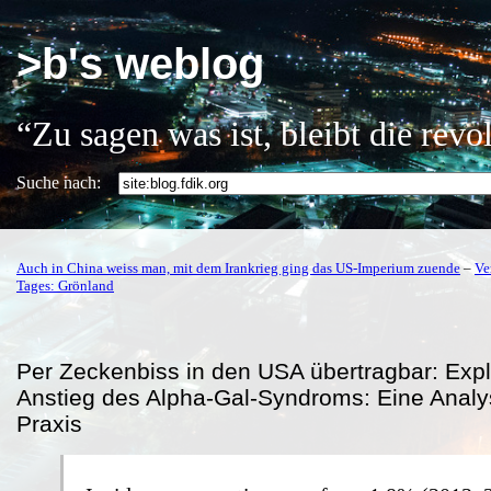
>b's weblog
“Zu sagen was ist, bleibt die rev
Suche nach:
Auch in China weiss man, mit dem Irankrieg ging das US-Imperium zuende
–
Ve
Tages: Grönland
Per Zeckenbiss in den USA übertragbar: Expl
Anstieg des Alpha-Gal-Syndroms: Eine Analy
Praxis