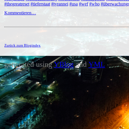
#thegreatreset
#tieferstaat
#tyrannei
#usa
#wef
#who
#überwachung
Kommentieren…
Zurück zum Blogindex
generated using
YBlog
and
YML