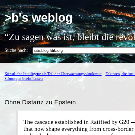
>b's weblog
“Zu sagen was ist, bleibt die rev
Suche nach:
Künstliche Intelligenz als Teil der Überwachungsbürokratie
–
Faktoren, die Aut
Störungen beeinflussen
Ohne Distanz zu Epstein
The cascade established in Ratified by G20 
that now shape everything from cross-border 