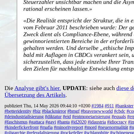
Steuerzahler unsichtbar machen und die Asy
rational erscheinen lassen.
Die Realität entspricht der Struktur, die in 
vom Februar 2011 beschrieben wurde: Der g
Zweck dient als Compliance-Ebene, während 
gewinnorientierten Bereiche in der erforderl
gehalten werden. Und derselbe „ethische Imp
bald mit Auflagen in CBDCs verankert sein, 
sicherzustellen, dass jede einzelne Ihrer Tra
den Zielen für nachhaltige Entwicklung entsp
Die
Analyse gibt's hier.
UPDATE
: siehe auch
diese d
Übersetzung des Artikels
.
publiziert Thu, 14 May 2026 09:44:10 +0200
#1984
#911
#bankster
#betteridentity
#biz
#blackmirror
#bmgf
#bravenewworld
#cbdc
#co
#deindustrialisierung
#diktatur
#eid
#entmonetarisierung
#equals
#er
#faschismus
#gattaca
#gavi
#hanta
#id2020
#idaustria
#idiocracy
#i
#kinderfickerfront
#mafia
#minorityreport
#mord
#neuenormalität
#n
#oligarchie
#refeudalisierung
#rockefeller
#schlapphüte
#schöneneue