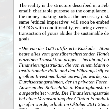
The reality is the structure described in a Fe
email: charitable purpose as the compliance l
the money-making parts at the necessary dist
same ‘ethical imperative’ will soon be embe
CBDCs with conditionality, ensuring every s
transaction of yours abides the sustainable 
goals.
Die von der G20 ratifizierte Kaskade – Stan
heute alles vom grenzüberschreitenden Handel
einzelnen Transaktion prägen – beruht auf ei
Finanzierungsstruktur, die von einem Mann o
institutionelle Rolle und den Führungskräfte
größten Investmentbank entworfen wurde, so
Durchsetzungsrahmen, der in privaten Foren
Anwesen der Rothschilds in Buckinghamshire
ausgearbeitet wurde. Die Finanzierungsstrukt
bei einer Veranstaltung der Clinton Foundati
gerufen wurde, erhielt im Oktober 2011 Steue