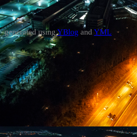
generated using
YBlog
and
YML