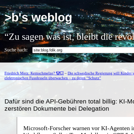
>b's weblog
“Zu sagen was ist, bleibt die rev
Suche nach:
Friedrich Merz: Kernschmelze? 🤡💥
–
Die schwedische Regierung will Kinder v
elektronischen Fussfesseln überwachen – zu deren “Schutz”
Dafür sind die API-Gebühren total billig: KI-M
zerstören Dokumente bei Delegation
Microsoft-Forscher warnen vor KI-Agenten 