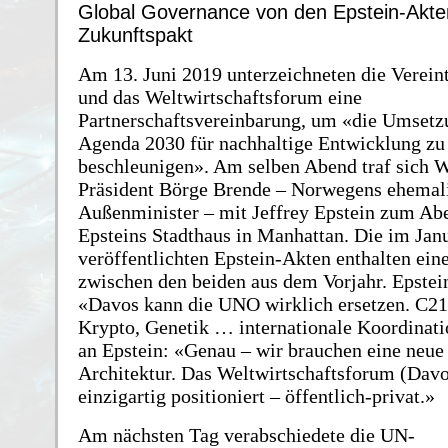
Global Governance von den Epstein‐​Akte
Zukunftspakt
Am 13. Juni 2019 unterzeichneten die Verein
und das Weltwirtschaftsforum eine
Partnerschaftsvereinbarung, um «die Umsetz
Agenda 2030 für nachhaltige Entwicklung zu
beschleunigen». Am selben Abend traf sich 
Präsident Börge Brende – Norwegens ehemal
Außenminister – mit Jeffrey Epstein zum Ab
Epsteins Stadthaus in Manhattan. Die im Jan
veröffentlichten Epstein‐​Akten enthalten ei
zwischen den beiden aus dem Vorjahr. Epstei
«Davos kann die UNO wirklich ersetzen. C21
Krypto, Genetik … internationale Koordinat
an Epstein: «Genau – wir brauchen eine neue
Architektur. Das Weltwirtschaftsforum (Davos
einzigartig positioniert – öffentlich‐privat.»
Am nächsten Tag verabschiedete die UN‐​