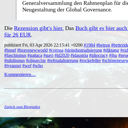
Generalversammlung den Rahmenplan für di
Neugestaltung der Global Governance.
Die
Rezension gibt's hier.
Das
Buch gibt es hier auch
für 26 EUR
.
publiziert Fri, 03 Apr 2026 22:15:41 +0200
#1984
#betrug
#betterid
#bmgf
#bravenewworld
#corona
#deindustrialisierung
#diktatur
#eid
#faschismus
#gattaca
#gavi
#id2020
#idaustria
#idiocracy
#jhu
#neue
#nihilismus
#oligarchie
#refeudalisierung
#rockefeller
#schöneneuew
#tyrannei
#wef
#who
Kommentieren…
Zurück zum Blogindex