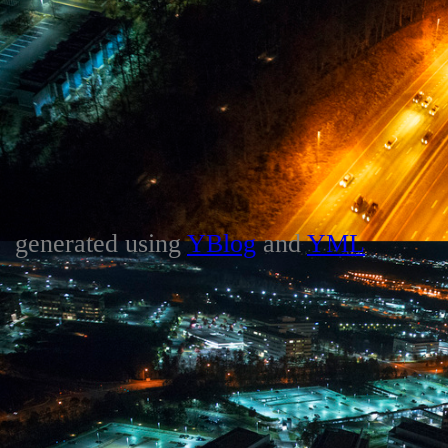
generated using
YBlog
and
YML