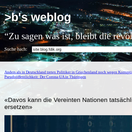
>b's weblog
“Zu sagen was ist, bleibt die rev
Suche nach:
Anders als in Deutschland treten Politiker in Griechenland noch wegen Korrupt
Pseudoöffentlichkeit: Der Corona-UA in Thüringen
«Davos kann die Vereinten Nationen tatsächl
ersetzen»