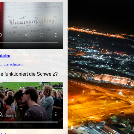
rladen
tChute schauen
ie funktioniert die Schweiz?