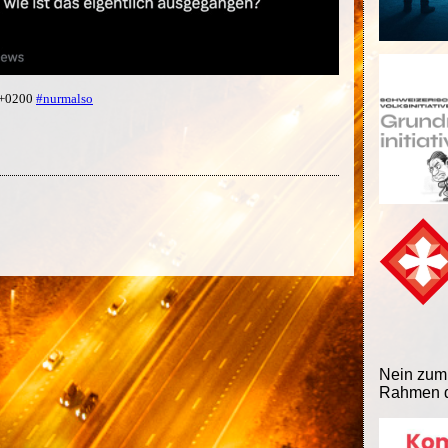
6 +0200
#nurmalso
Nein zum
Rahmen d