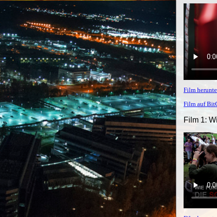
Film herunte
Film auf Bi
Film 1: W