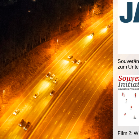
Souveränit
zum Unter
Film 2: W