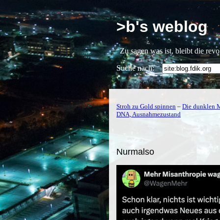
>b's weblog
“Zu sagen was ist, bleibt die rev
Suche nach:
Stroh zu Gold spinnen
–
Die dunklen 
DNA, Ausnahmezustand
Nurmalso