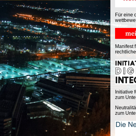
Für eine 
wettbewe
Manifest f
rechtlich
Initiative 
zum Unter
Neutralitä
zum Unter