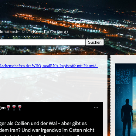
olutionärste Tat.” (Rosa Luxemburg)
Machenschaften der WHO, modRNA-Impfstoffe mit Plasmid-