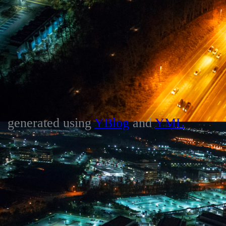
generated using
YBlog
and
YML