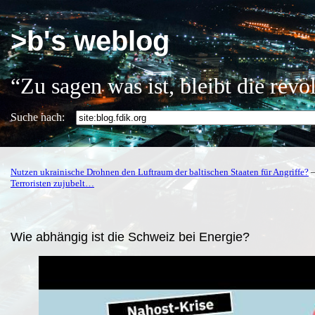
>b's weblog
“Zu sagen was ist, bleibt die rev
Suche nach:
Nutzen ukrainische Drohnen den Luftraum der baltischen Staaten für Angriffe?
Terroristen zujubelt…
Wie abhängig ist die Schweiz bei Energie?