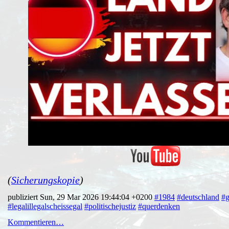
(
Sicherungskopie
)
publiziert Sun, 29 Mar 2026 19:44:04 +0200
#1984
#deutschland
#g
#legalillegalscheissegal
#politischejustiz
#querdenken
Kommentieren…