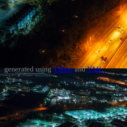
generated using
YBlog
and
YML