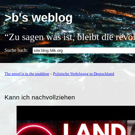
>b's weblog
“Zu sagen was ist, bleibt die rev
Suche nach:
The proof is in the pudding
–
Politische Verfolgung in Deutschland
Kann ich nachvollziehen