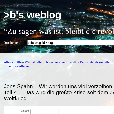
>b's weblog
“Zu sagen was ist, bleibt die rev
Suche nach:
Alles Zufälle
–
Weshalb die EU-Staaten einschliesslich Deutschlands und die U
nur noch verlieren
Jens Spahn – Wir werden uns viel verzeihe
Teil 4.1: Das wird die größte Krise seit dem 
Weltkrieg