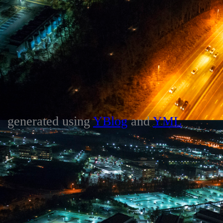
generated using
YBlog
and
YML