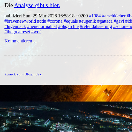
Die
Analyse gibt's hier.
publiziert Sun, 29 Mar 2026 16:58:18 +0200
#1984
#arschlöcher
#b
#bravenewworld
#cdu
#corona
#equals
#eugenik
#gattaca
#gavi
#id
#lügenpack
#neuenormalität
#oligarchie
#refeudalisierung
#schönen
#thegreatreset
#wef
Kommentieren…
Zurück zum Blogindex