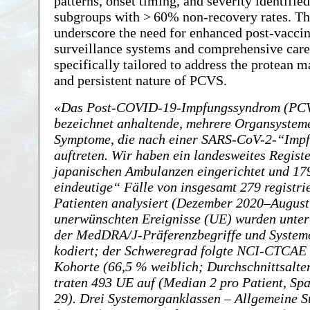
patterns, onset timing, and severity identifie
subgroups with > 60% non-recovery rates. Th
underscore the need for enhanced post-vaccin
surveillance systems and comprehensive car
specifically tailored to address the protean m
and persistent nature of PCVS.
Das Post-COVID-19-Impfungssyndrom (PC
bezeichnet anhaltende, mehrere Organsysteme
Symptome, die nach einer SARS-CoV-2-“Imp
auftreten. Wir haben ein landesweites Registe
japanischen Ambulanzen eingerichtet und 179
eindeutige“ Fälle von insgesamt 279 registri
Patienten analysiert (Dezember 2020–August 
unerwünschten Ereignisse (UE) wurden unte
der MedDRA/J-Präferenzbegriffe und System
kodiert; der Schweregrad folgte NCI-CTCAE 
Kohorte (66,5 % weiblich; Durchschnittsalte
traten 493 UE auf (Median 2 pro Patient, Sp
29). Drei Systemorganklassen – Allgemeine 