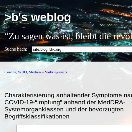
>b's weblog
“Zu sagen was ist, bleibt die rev
Suche nach:
Corona, WHO, Medien
–
Vorkriegsmärz
Charakterisierung anhaltender Symptome na
COVID-19-“Impfung” anhand der MedDRA-
Systemorganklassen und der bevorzugten
Begriffsklassifikationen