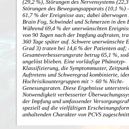
(29,2 %), Störungen des Nervensystems (22,
Störungen des Bewegungsapparats (10,1 %) 
61,7 % der Ereignisse aus; dabei überwogen 
Brain Fog, Schwindel und Schmerzen in den E
Während 69,4 % der unerwünschten Ereignis
von 90 Tagen nach der Impfung auftraten, tr
360 Tage später auf. Schwere unerwünschte E
Grad 3) traten bei 14,6 % der Patienten auf; 
Gesamtverbesserungsrate betrug 65,1 %, sod
ungelöst blieben. Eine vorläufige Phänotyp-
Klassifizierung, die Symptommuster, Zeitpunk
Auftretens und Schweregrad kombinierte, iden
Hochrisikountergruppen mit > 60 % Nicht-
Genesungsraten. Diese Ergebnisse unterstrei
Notwendigkeit verbesserter Überwachungssy
der Impfung und umfassender Versorgungsra
speziell auf die vielfältigen Erscheinungsfo
anhaltenden Charakter von PCVS zugeschnitt