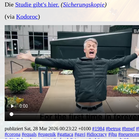
Die
Studie gibt's hier.
(
Sicherungskopie
)
(via
Kodoroc
)
publiziert Sat, 28 Mar 2026 00:23:22 +0100
#1984
#betrug
#bmgf
#
#corona
#equals
#eugenik
#gattaca
#gavi
#idiocracy
#jhu
#neuenorm