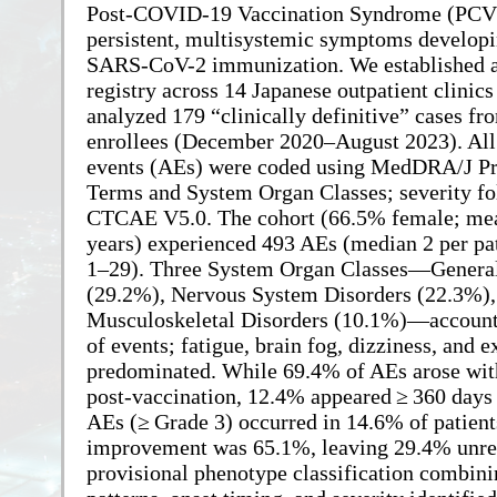
Post-COVID-19 Vaccination Syndrome (PCVS
persistent, multisystemic symptoms developi
SARS-CoV-2 immunization. We established a
registry across 14 Japanese outpatient clinics
analyzed 179 “clinically definitive” cases fr
enrollees (December 2020–August 2023). All
events (AEs) were coded using MedDRA/J Pr
Terms and System Organ Classes; severity f
CTCAE V5.0. The cohort (66.5% female; me
years) experienced 493 AEs (median 2 per pat
1–29). Three System Organ Classes—General
(29.2%), Nervous System Disorders (22.3%),
Musculoskeletal Disorders (10.1%)—account
of events; fatigue, brain fog, dizziness, and 
predominated. While 69.4% of AEs arose wit
post-vaccination, 12.4% appeared ≥ 360 days 
AEs (≥ Grade 3) occurred in 14.6% of patient
improvement was 65.1%, leaving 29.4% unre
provisional phenotype classification combi