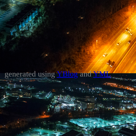
generated using
YBlog
and
YML