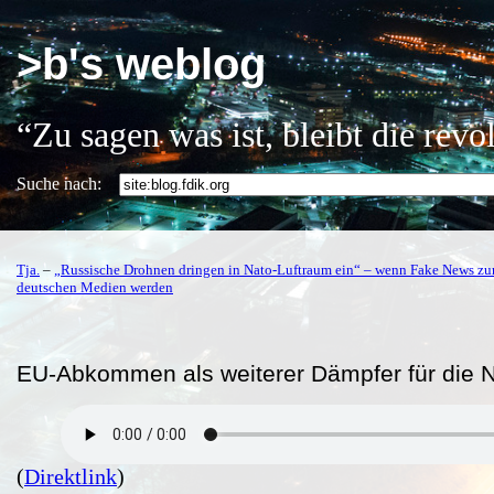
>b's weblog
“Zu sagen was ist, bleibt die rev
Suche nach:
Tja.
–
„Russische Drohnen dringen in Nato-Luftraum ein“ – wenn Fake News zur
deutschen Medien werden
EU-Abkommen als weiterer Dämpfer für die Ne
(
Direktlink
)