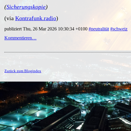
(
Sicherungskopie
)
(via
Kontrafunk.radio
)
publiziert Thu, 26 Mar 2026 10:30:34 +0100
#neutralität
#schweiz
Kommentieren…
Zurück zum Blogindex