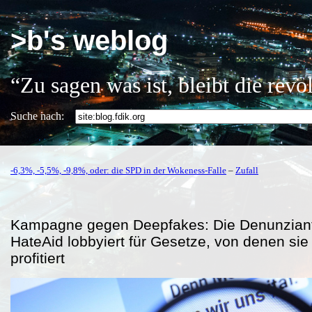
>b's weblog
“Zu sagen was ist, bleibt die rev
Suche nach:
-6,3%, -5,5%, -9,8%, oder: die SPD in der Wokeness-Falle
–
Zufall
Kampagne gegen Deepfakes: Die Denunzia
HateAid lobbyiert für Gesetze, von denen sie
profitiert