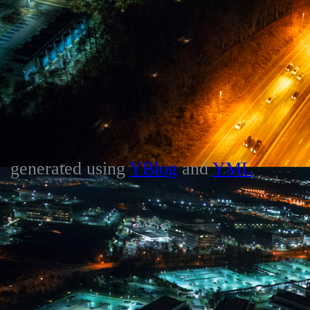
generated using
YBlog
and
YML