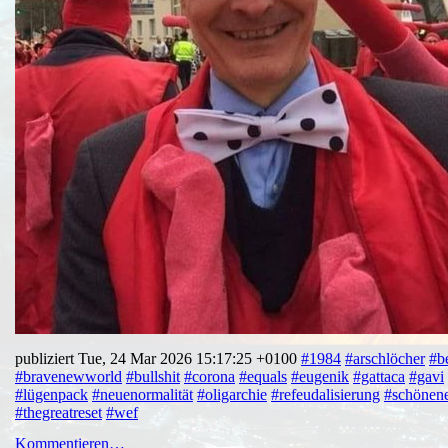
publiziert Tue, 24 Mar 2026 15:17:25 +0100
#1984
#arschlöcher
#b
#bravenewworld
#bullshit
#corona
#equals
#eugenik
#gattaca
#gavi
#lügenpack
#neuenormalität
#oligarchie
#refeudalisierung
#schönen
#thegreatreset
#wef
Kommentieren…