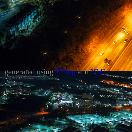
generated using
YBlog
and
YML