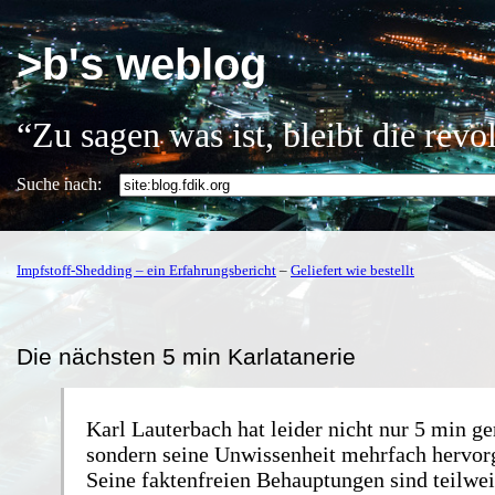
>b's weblog
“Zu sagen was ist, bleibt die rev
Suche nach:
Impfstoff-Shedding – ein Erfahrungsbericht
–
Geliefert wie bestellt
Die nächsten 5 min Karlatanerie
Karl Lauterbach hat leider nicht nur 5 min ge
sondern seine Unwissenheit mehrfach hervor
Seine faktenfreien Behauptungen sind teilwei