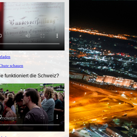
rladen
tChute schauen
ie funktioniert die Schweiz?