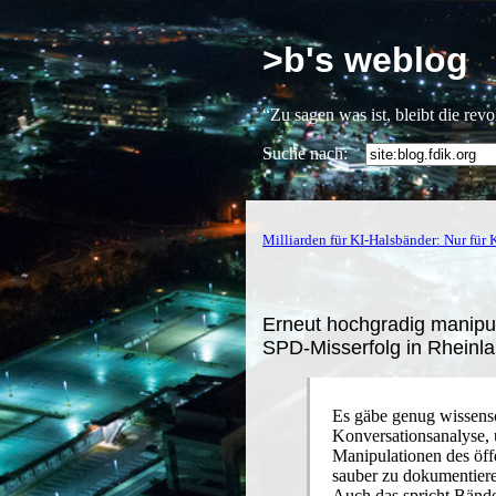
>b's weblog
“Zu sagen was ist, bleibt die rev
Suche nach:
Milliarden für KI-Halsbänder: Nur für
Erneut hochgradig manipul
SPD-Misserfolg in Rheinla
Es gäbe genug wissens
Konversationsanalyse, 
Manipulationen des öff
sauber zu dokumentiere
Auch das spricht Bände