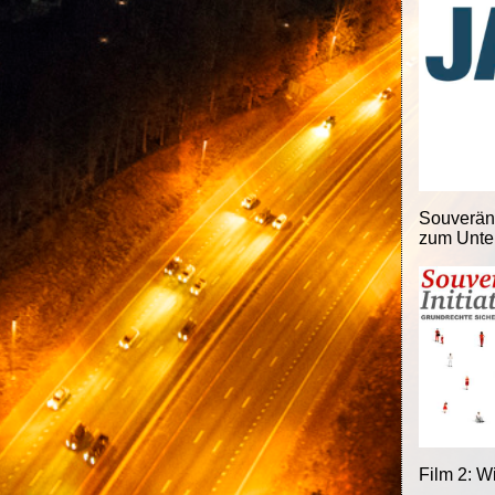
Souveränit
zum Unter
Film 2: W