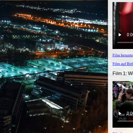
Film herunte
Film auf Bi
Film 1: W