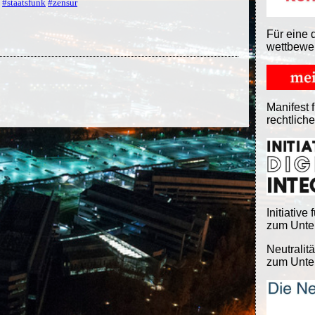
#staatsfunk
#zensur
Für eine 
wettbewe
Manifest f
rechtlich
Initiative 
zum Unter
Neutralitä
zum Unter