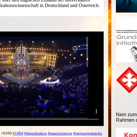
tionswissenschaft in Deutschland und Österreich.
Nein zum
Rahmen d
5 +0100
#1984
#datenkraken
#manipulation
#meinungsmache