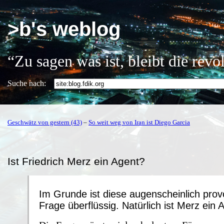
>b's weblog
“Zu sagen was ist, bleibt die rev
Suche nach:
Geschwätz von gestern (43)
–
So weit weg von Iran ist Diego Garcia
Ist Friedrich Merz ein Agent?
Im Grunde ist diese augenscheinlich prov
Frage überflüssig. Natürlich ist Merz ein 