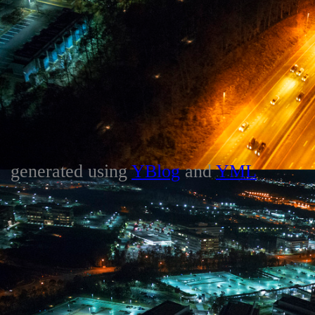
generated using
YBlog
and
YML