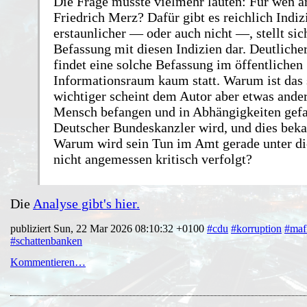
Die Frage müsste vielmehr lauten: Für wen ar
Friedrich Merz? Dafür gibt es reichlich Indi
erstaunlicher — oder auch nicht —, stellt sic
Befassung mit diesen Indizien dar. Deutlicher
findet eine solche Befassung im öffentlichen
Informationsraum kaum statt. Warum ist das
wichtiger scheint dem Autor aber etwas ande
Mensch befangen und in Abhängigkeiten gef
Deutscher Bundeskanzler wird, und dies bekan
Warum wird sein Tun im Amt gerade unter d
nicht angemessen kritisch verfolgt?
Die
Analyse gibt's hier.
publiziert Sun, 22 Mar 2026 08:10:32 +0100
#cdu
#korruption
#maf
#schattenbanken
Kommentieren…