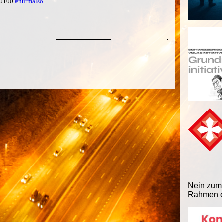
 +0100
#nurmalso
Nein zum
Rahmen d