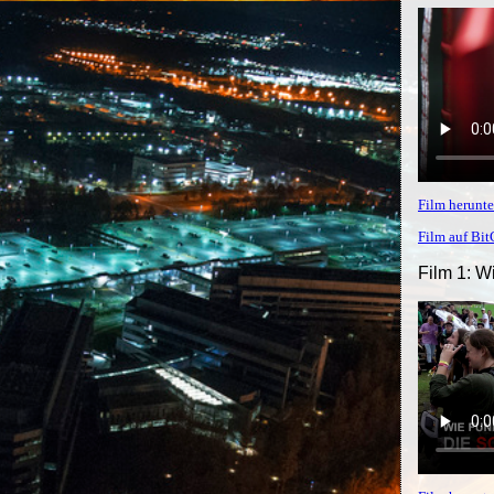
Film herunte
Film auf Bi
Film 1: W