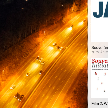
Souveränit
zum Unter
Film 2: W