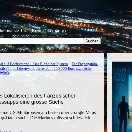
olutionärste Tat.” (Rosa Luxemburg)
d auf Höchststand – Das Elend hat System
–
Die Propaganda-
ält für ihr Lügenwerk dieses Jahr 200.000 Euro staatliche
🤡🤡🤡
das Lokalisieren des französischen
nessapps eine grosse Sache
geheime US-Militärbasen am besten über Google Maps
pp-Daten sucht. Die Marines müssen schliesslich