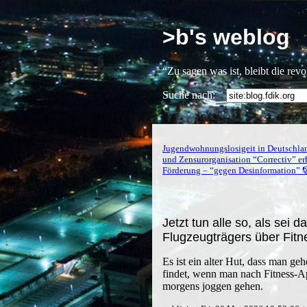
>b's weblog
“Zu sagen was ist, bleibt die rev
Suche nach:
Jugendwohnungslosigeit in Deutschlan
und Zensurorganisation “Correctiv” erh
Förderung – “gegen Desinformation” 
Jetzt tun alle so, als sei 
Flugzeugträgers über Fit
Es ist ein alter Hut, dass man 
findet, wenn man nach Fitness-A
morgens joggen gehen.