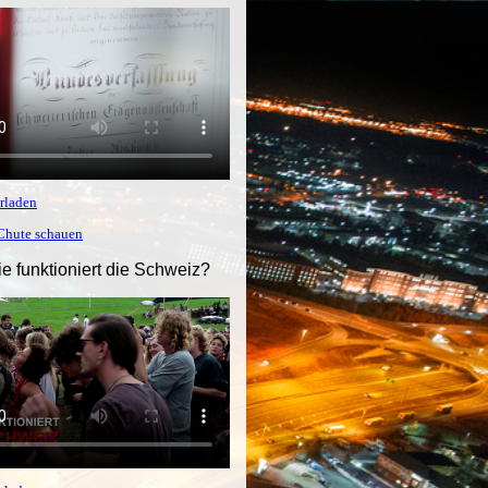
rladen
tChute schauen
ie funktioniert die Schweiz?