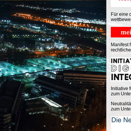
Für eine 
wettbewe
Manifest f
rechtlich
Initiative 
zum Unter
Neutralitä
zum Unter