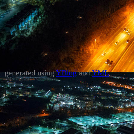
generated using
YBlog
and
YML