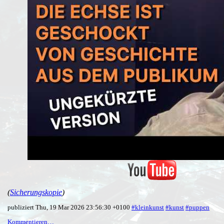
(
Sicherungskopie
)
publiziert Thu, 19 Mar 2026 23:56:30 +0100
#kleinkunst
#kunst
#puppen
Kommentieren…