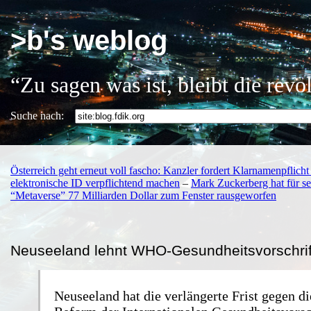
>b's weblog
“Zu sagen was ist, bleibt die rev
Suche nach:
Österreich geht erneut voll fascho: Kanzler fordert Klarnamenpflicht
elektronische ID verpflichtend machen
–
Mark Zuckerberg hat für se
“Metaverse” 77 Milliarden Dollar zum Fenster rausgeworfen
Neuseeland lehnt WHO-Gesundheitsvorschrif
Neuseeland hat die verlängerte Frist gegen 