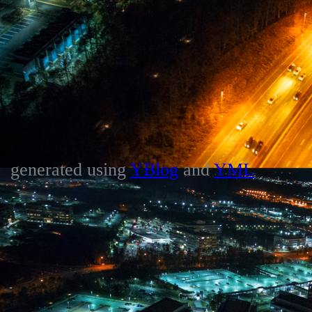
generated using
YBlog
and
YML