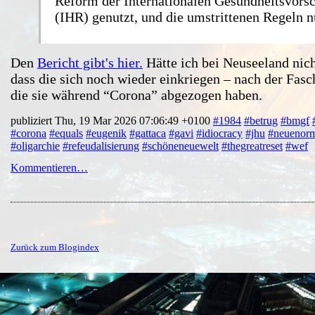
Reform der Internationalen Gesundheitsvorsc
(IHR) genutzt, und die umstrittenen Regeln n
Den
Bericht gibt's hier.
Hätte ich bei Neuseeland nich
dass die sich noch wieder einkriegen – nach der Fa
die sie während “Corona” abgezogen haben.
publiziert Thu, 19 Mar 2026 07:06:49 +0100
#1984
#betrug
#bmgf
#corona
#equals
#eugenik
#gattaca
#gavi
#idiocracy
#jhu
#neuenorm
#oligarchie
#refeudalisierung
#schöneneuewelt
#thegreatreset
#wef
Kommentieren…
Zurück zum Blogindex