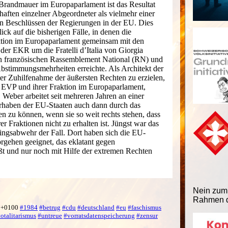
Brandmauer im Europaparlament ist das Resultat
ften einzelner Abgeordneter als vielmehr einer
n Beschlüssen der Regierungen in der EU. Dies
ick auf die bisherigen Fälle, in denen die
tion im Europaparlament gemeinsam mit den
der EKR um die Fratelli d’Italia von Giorgia
n französischen Rassemblement National (RN) und
stimmungsmehrheiten erreichte. Als Architekt der
er Zuhilfenahme der äußersten Rechten zu erzielen,
er EVP und ihrer Fraktion im Europaparlament,
eber arbeitet seit mehreren Jahren an einer
rhaben der EU-Staaten auch dann durch das
n zu können, wenn sie so weit rechts stehen, dass
 Fraktionen nicht zu erhalten ist. Jüngst war das
lingsabwehr der Fall. Dort haben sich die EU-
rgehen geeignet, das eklatant gegen
t und nur noch mit Hilfe der extremen Rechten
Nein zum
Rahmen d
1 +0100
#1984
#betrug
#cdu
#deutschland
#eu
#faschismus
totalitarismus
#untreue
#vorratsdatenspeicherung
#zensur