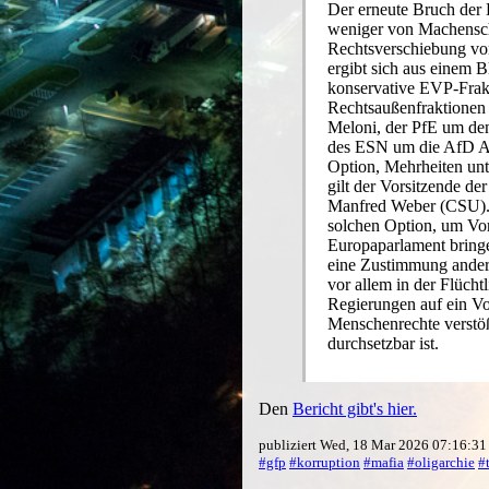
Der erneute Bruch der 
weniger von Machenscha
Rechtsverschiebung vo
ergibt sich aus einem Bl
konservative EVP-Frak
Rechtsaußenfraktionen 
Meloni, der PfE um de
des ESN um die AfD Ab
Option, Mehrheiten unt
gilt der Vorsitzende d
Manfred Weber (CSU). W
solchen Option, um Vo
Europaparlament bringe
eine Zustimmung anderer
vor allem in der Flücht
Regierungen auf ein Vo
Menschenrechte verstöß
durchsetzbar ist.
Den
Bericht gibt's hier.
publiziert Wed, 18 Mar 2026 07:16:3
#gfp
#korruption
#mafia
#oligarchie
#