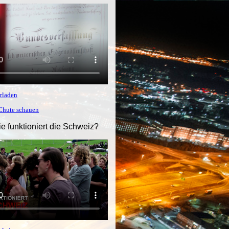
rladen
tChute schauen
ie funktioniert die Schweiz?