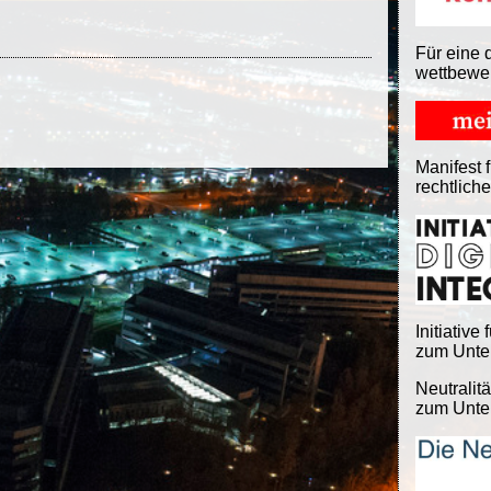
Für eine 
wettbewe
Manifest f
rechtlich
Initiative 
zum Unter
Neutralitä
zum Unter