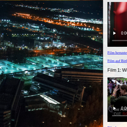
Film herunte
Film auf Bi
Film 1: W