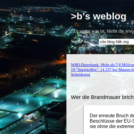
>b's weblog
“Zu sagen was ist, bleibt die rev
Suche nach:
WHO-Datenbank: Mehr als 5,8 Million
19-”Impfstoffen”. 14.337 bei Masern-
Scheideweg
Wer die Brandmauer brich
Der erneute Bruch d
Beschlüsse der EU-St
sie ohne die extreme