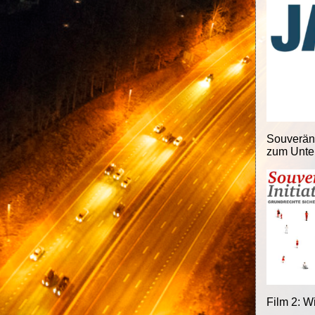
Souveränit
zum Unter
Film 2: W