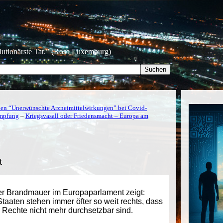
olutionärste Tat.” (Rosa Luxemburg)
en “Unerwünschte Arzneimittelwirkungen” bei Covid-
Impfung
–
Kriegsvasall oder Friedensmacht – Europa am
t
er Brandmauer im Europaparlament zeigt:
aaten stehen immer öfter so weit rechts, dass
 Rechte nicht mehr durchsetzbar sind.