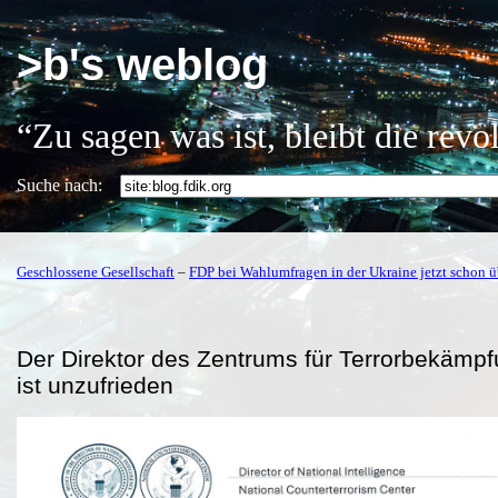
>b's weblog
“Zu sagen was ist, bleibt die rev
Suche nach:
Geschlossene Gesellschaft
–
FDP bei Wahlumfragen in der Ukraine jetzt schon 
Der Direktor des Zentrums für Terrorbekämp
ist unzufrieden