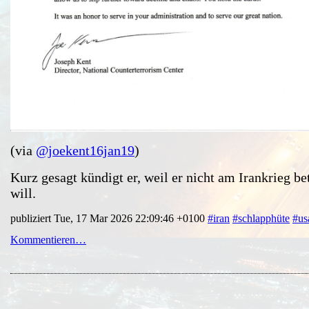
(via
@joekent16jan19
)
Kurz gesagt kündigt er, weil er nicht am Irankrieg bet
will.
publiziert Tue, 17 Mar 2026 22:09:46 +0100
#iran
#schlapphüte
#us
Kommentieren…