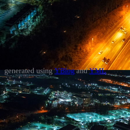
generated using
YBlog
and
YML