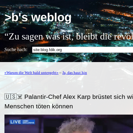
>b's weblog
“Zu sagen was ist, bleibt die rev
Suche nach:
«Warum die Welt bald untergeht»
–
Ja, das haut hin
🇺🇸☠️ Palantir-Chef Alex Karp brüstet sich wi
Menschen töten können