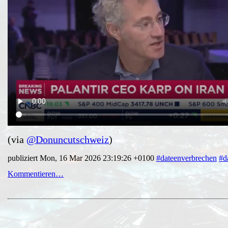
(via
@Donuncutschweiz
)
publiziert Mon, 16 Mar 2026 23:19:26 +0100
#dateenverbrechen
#d
Kommentieren…