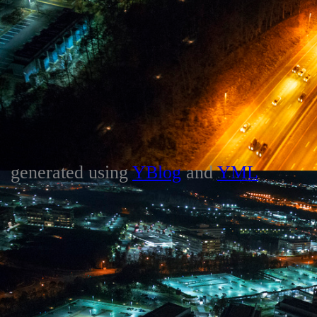
generated using
YBlog
and
YML