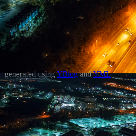
generated using
YBlog
and
YML