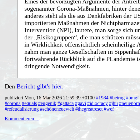
Eines der bevorzugten Argumente der Antreibe
sogenannter Corona-Maßnahmen, hinter dene
anderes steht als die aus Denkfabriken der U
importierten Maßnahmen der Nichtpharmaze
Intervention (NPI), lautete, man sorge sich 
der „Risikogruppen“, die man schützen müsse
in Wirklichkeit offensichtlich scheinheilige
nahm man ganze Gesellschaften in Sippenhaf
fortwährende Rückblick auf die PLandemie is
dringende Notwendigkeit.
Den
Bericht gibt's hier.
publiziert Mon, 16 Mar 2026 21:59:39 +0100
#1984
#betrug
#bmgf
#corona
#equals
#eugenik
#gattaca
#gavi
#idiocracy
#jhu
#neuenorm
#refeudalisierung
#schöneneuewelt
#thegreatreset
#wef
Kommentieren…