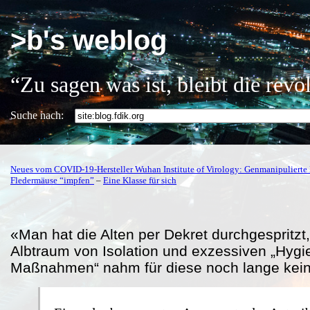
>b's weblog
“Zu sagen was ist, bleibt die rev
Suche nach:
Neues vom COVID-19-Hersteller Wuhan Institute of Virology: Genmanipulierte 
Fledermäuse “impfen”
–
Eine Klasse für sich
«Man hat die Alten per Dekret durchgespritzt,
Albtraum von Isolation und exzessiven „Hygi
Maßnahmen“ nahm für diese noch lange kei