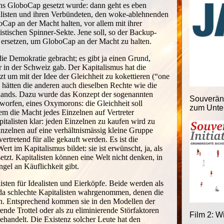
itens GloboCap gesetzt wurde: dann geht es eben
listen und ihren Verbündeten, den woke-ablehnenden
Cap an der Macht halten, vor allem mit ihrer
stischen Spinner-Sekte. Jene soll, so der Backup-
 ersetzen, um GloboCap an der Macht zu halten.
die Demokratie gebracht; es gibt ja einen Grund,
 in der Schweiz gab. Der Kapitalismus hat die
zt um mit der Idee der Gleichheit zu kokettieren (“one
s hätten die anderen auch dieselben Rechte wie die
lands. Dazu wurde das Konzept der sogenannten
Souveränit
worfen, eines Oxymorons: die Gleichheit soll
zum Unter
em die Macht jedes Einzelnen auf Vertreter
italisten klar: jeden Einzelnen zu kaufen wird zu
inzelnen auf eine verhältnismässig kleine Gruppe
ertretend für alle gekauft werden. Es ist die
ert im Kapitalismus bildet: sie ist erwünscht, ja, als
zt. Kapitalisten können eine Welt nicht denken, in
gel an Käuflichkeit gibt.
isten für Idealisten und Eierköpfe. Beide werden als
da schlechte Kapitalisten wahrgenommen, denen die
en. Entsprechend kommen sie in den Modellen der
rende Trottel oder als zu eliminierende Störfaktoren
Film 2: W
handelt. Die Existenz solcher Leute hat den