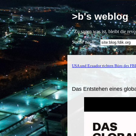
>b's weblog
“Zu sagen was ist, bleibt die rev
Suche nach:
USA und Ecuador richten Büro des FBI 
Das Entstehen eines glob