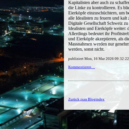
Kapitalisten aber auch zu schaffe
die Linke zu kontrollieren. Es bli
Eierköpfe einzuschüchtern, um b
alle Idealisten zu feuern und kalt
Digitale Gesellschaft Schweiz zu
Idealisten und Eierköpfe weiter: 
Allerdings bedeutet ihr Profitstr
und Eierköpfe akzeptieren, als di
Massnahmen werden nur genehmig
werden, sonst nicht.
publiziert Mon, 16 Mar 2026 09:32:2
Kommentieren…
Zurück zum Blogindex