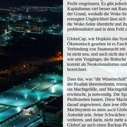
Profit vergrössern. Es gibt jedoc
Kapitalismus viel besser mit Ras
der Grund, weshalb die Woke-Sekt
erzeugten Ungleichheit lässt sich 
die Woke-Sekte überdreht und ih
problematisiert und in dem Feld 
GloboCap, wie Hopkins das System
Ökonomisch gesehen ist es Faschi
Verbindung von Staatsmacht mit
ist nicht neu, und auch nicht da
wie sein Vorgänger, die
Britisch
korrekt als Neokolonialismus und
bezeichnet.
Dass das, was “die Wissenschaft”
der Realität übereinstimmt, erz
ein Machtgefälle, und Machtgefäll
erwünscht, ja notwendig. Die Spal
Profitstreben basiert. Diese Mach
darauf angewiesen, dass jene öff
Machtsystem so muss auch GloboC
Autorität sein. Seine Schwächen 
verlieren, und darin, nicht mehr 
GloboCap auch einen Backup-Pla