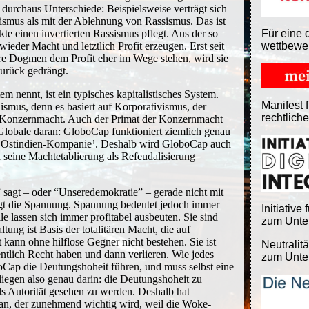
h durchaus Unterschiede: Beispielsweise verträgt sich
sismus als mit der Ablehnung von Rassismus. Das ist
Für eine 
e einen invertierten Rassismus pflegt. Aus der so
wettbewe
wieder Macht und letztlich Profit erzeugen. Erst seit
re Dogmen dem Profit eher im Wege stehen, wird sie
zurück gedrängt.
 nennt, ist ein typisches kapitalistisches System.
Manifest f
smus, denn es basiert auf Korporativismus, der
rechtlich
 Konzernmacht. Auch der Primat der Konzernmacht
s Globale daran: GloboCap funktioniert ziemlich genau
e Ostindien-Kompanie
. Deshalb wird GloboCap auch
 seine Machtetablierung als Refeudalisierung
 sagt – oder “Unseredemokratie” – gerade nicht mit
eugt die Spannung. Spannung bedeutet jedoch immer
Initiative 
e lassen sich immer profitabel ausbeuten. Sie sind
zum Unter
tung ist Basis der totalitären Macht, die auf
t kann ohne hilflose Gegner nicht bestehen. Sie ist
Neutralitä
entlich Recht haben und dann verlieren. Wie jedes
zum Unter
ap die Deutungshoheit führen, und muss selbst eine
liegen also genau darin: die Deutungshoheit zu
als Autorität gesehen zu werden. Deshalb hat
n, der zunehmend wichtig wird, weil die Woke-