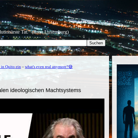
olutionärste Tat.” (Rosa Luxemburg)
in Quito ein
–
what's even real anymore?😅
alen ideologischen Machtsystems