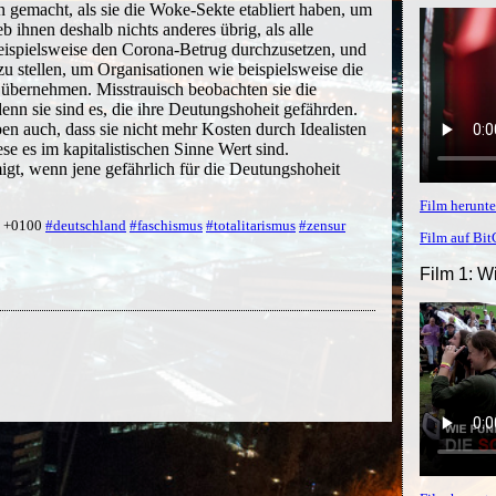
n gemacht, als sie die Woke-Sekte etabliert haben, um
eb ihnen deshalb nichts anderes übrig, als alle
eispielsweise den Corona-Betrug durchzusetzen, und
 zu stellen, um Organisationen wie beispielsweise die
 übernehmen. Misstrauisch beobachten sie die
denn sie sind es, die ihre Deutungshoheit gefährden.
eben auch, dass sie nicht mehr Kosten durch Idealisten
ese es im kapitalistischen Sinne Wert sind.
t, wenn jene gefährlich für die Deutungshoheit
Film herunte
2 +0100
#deutschland
#faschismus
#totalitarismus
#zensur
Film auf Bi
Film 1: W