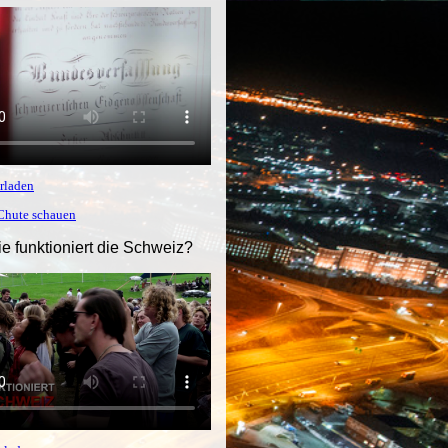
rladen
tChute schauen
ie funktioniert die Schweiz?