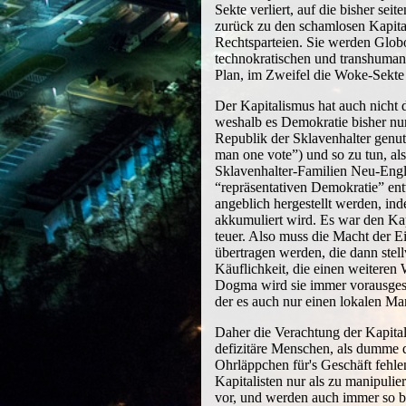
Sekte verliert, auf die bisher se
zurück zu den schamlosen Kapita
Rechtsparteien. Sie werden Globo
technokratischen und transhumani
Plan, im Zweifel die Woke-Sekte
Der Kapitalismus hat auch nicht 
weshalb es Demokratie bisher nur
Republik der Sklavenhalter genut
man one vote”) und so zu tun, al
Sklavenhalter-Familien Neu-Eng
“repräsentativen Demokratie” ent
angeblich hergestellt werden, ind
akkumuliert wird. Es war den Kap
teuer. Also muss die Macht der E
übertragen werden, die dann stellv
Käuflichkeit, die einen weiteren W
Dogma wird sie immer vorausgeset
der es auch nur einen lokalen Man
Daher die Verachtung der Kapital
defizitäre Menschen, als dumme 
Ohrläppchen für's Geschäft fehl
Kapitalisten nur als zu manipulie
vor, und werden auch immer so be