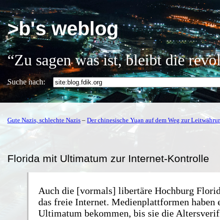
>b's weblog
“Zu sagen was ist, bleibt die rev
Suche nach:
Gute Nazis, schlechte Nazis
–
Der chinesische Yuan auf dem Weg zur Leitwähru
Florida mit Ultimatum zur Internet-Kontrolle
Auch die [vormals] libertäre Hochburg Flori
das freie Internet. Medienplattformen haben 
Ultimatum bekommen, bis sie die Altersverif