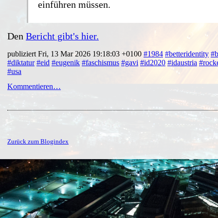
einführen müssen.
Den
Bericht gibt's hier.
publiziert Fri, 13 Mar 2026 19:18:03 +0100
#1984
#betteridentity
#b
#diktatur
#eid
#eugenik
#faschismus
#gavi
#id2020
#idaustria
#rocke
#usa
Kommentieren…
Zurück zum Blogindex