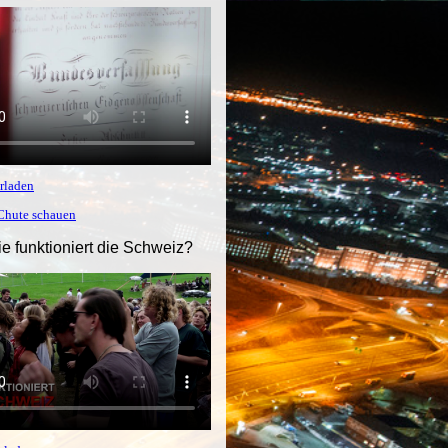
rladen
tChute schauen
ie funktioniert die Schweiz?