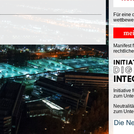
Für eine 
wettbewe
Manifest f
rechtlich
Initiative 
zum Unter
Neutralitä
zum Unter