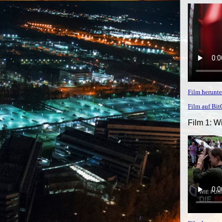
Film herunte
Film auf Bi
Film 1: W