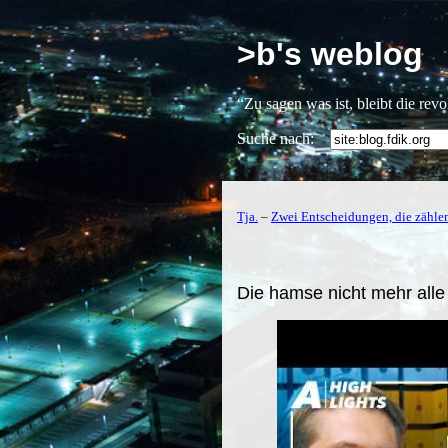
>b's weblog
“Zu sagen was ist, bleibt die rev
Suche nach:
Tja.
–
Zwei Entscheidungen, die zählen
Die hamse nicht mehr alle