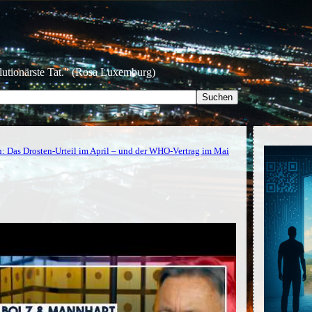
olutionärste Tat.” (Rosa Luxemburg)
: Das Drosten-Urteil im April – und der WHO-Vertrag im Mai