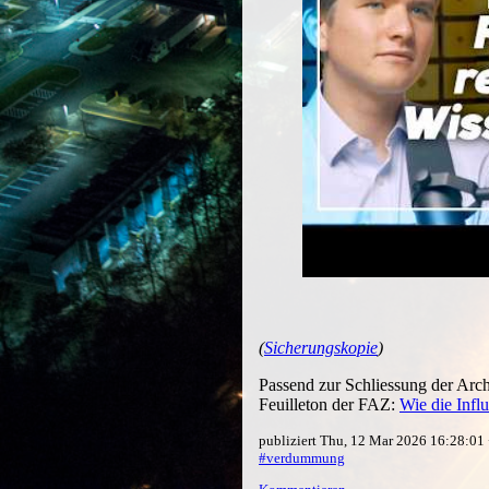
(
Sicherungskopie
)
Passend zur Schliessung der Arch
Feuilleton der FAZ:
Wie die Infl
publiziert Thu, 12 Mar 2026 16:28:0
#verdummung