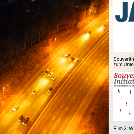
Souveränit
zum Unter
Film 2: W