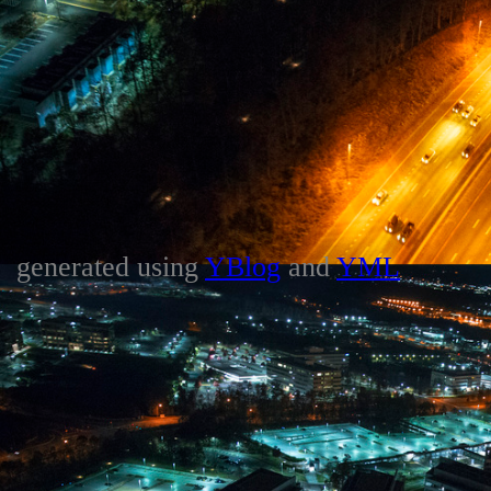
generated using
YBlog
and
YML