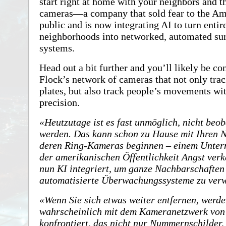
start right at home with your neighbors and t
cameras—a company that sold fear to the Am
public and is now integrating AI to turn entir
neighborhoods into networked, automated sur
systems.
Head out a bit further and you’ll likely be co
Flock’s network of cameras that not only trac
plates, but also track people’s movements wit
precision.
Heutzutage ist es fast unmöglich, nicht beob
werden. Das kann schon zu Hause mit Ihren 
deren Ring-Kameras beginnen – einem Unter
der amerikanischen Öffentlichkeit Angst verk
nun KI integriert, um ganze Nachbarschaften 
automatisierte Überwachungssysteme zu ver
Wenn Sie sich etwas weiter entfernen, werde
wahrscheinlich mit dem Kameranetzwerk von
konfrontiert, das nicht nur Nummernschilder,