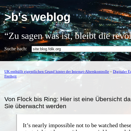
>b's weblog
“Zu sagen was ist, bleibt die rev
Suche nach:
UK enthüllt eigentlichen Grund hinter der Internet-Alterskontrolle
–
Digitaler E
Freiheit
Von Flock bis Ring: Hier ist eine Übersicht da
Sie überwacht werden
It’s nearly impossible not to be watched these