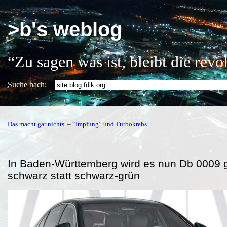
>b's weblog
“Zu sagen was ist, bleibt die rev
Suche nach:
Das macht gar nichts.
–
“Impfung” und Turbokrebs
In Baden-Württemberg wird es nun Db 0009 
schwarz statt schwarz-grün