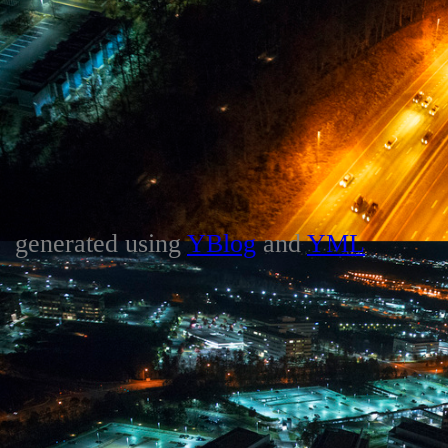
generated using
YBlog
and
YML