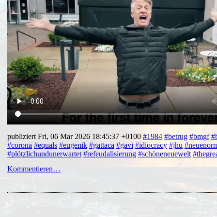
publiziert Fri, 06 Mar 2026 18:45:37 +0100
#1984
#betrug
#bmgf
#
#corona
#equals
#eugenik
#gattaca
#gavi
#idiocracy
#jhu
#neuenorm
#plötzlichundunerwartet
#refeudalisierung
#schöneneuewelt
#thegrea
Kommentieren…