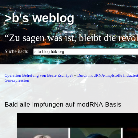
>b's weblog
“Zu sagen was ist, bleibt die rev
Suche nach:
Operation Befreiung von Beate Zschäpe?
–
Durch modRNA-Impfstoffe induziert
Genexpression
Bald alle Impfungen auf modRNA-Basis