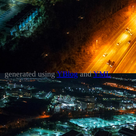
generated using
YBlog
and
YML