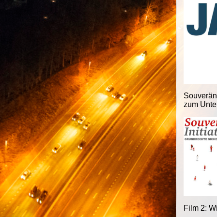
Souveränit
zum Unter
Film 2: W