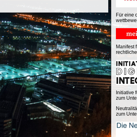
Für eine 
wettbewe
Manifest f
rechtlich
Initiative 
zum Unter
Neutralitä
zum Unter