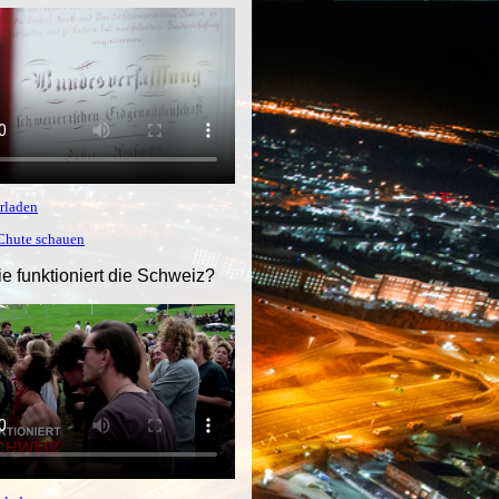
rladen
tChute schauen
ie funktioniert die Schweiz?