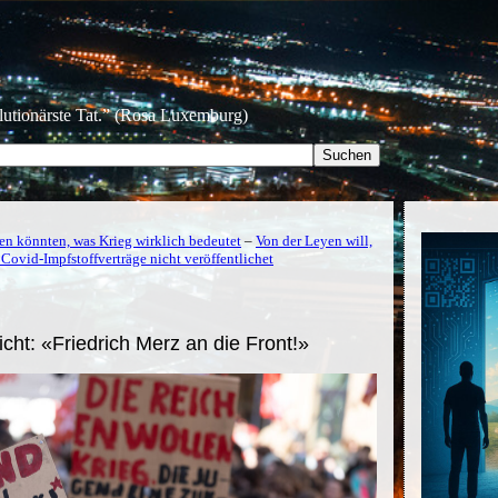
olutionärste Tat.” (Rosa Luxemburg)
n könnten, was Krieg wirklich bedeutet
–
Von der Leyen will,
 Covid-Impfstoffverträge nicht veröffentlichet
cht: «Friedrich Merz an die Front!»