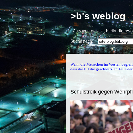
>b's weblog
“Zu sagen was ist, bleibt die rev
Suche nach:
Wenn die Menschen im Westen begreife
dass die EU die geschwärzten Teile der
Schulstreik gegen Wehrpfli