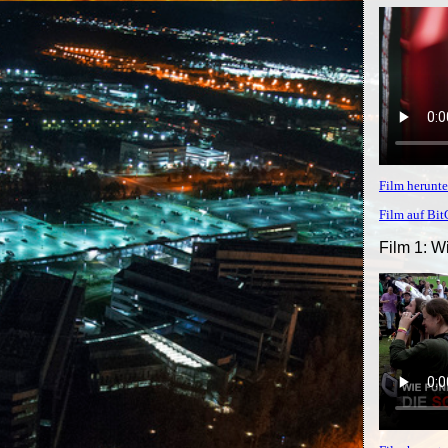
Film herunte
Film auf Bi
Film 1: W