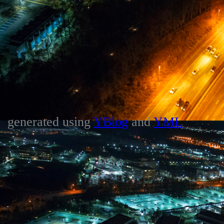
generated using
YBlog
and
YML