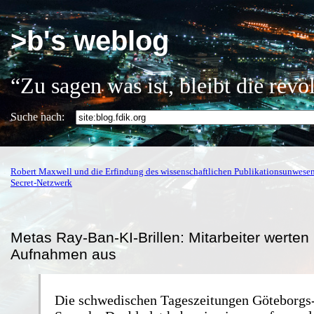
>b's weblog
“Zu sagen was ist, bleibt die rev
Suche nach:
Robert Maxwell und die Erfindung des wissenschaftlichen Publikationsunwese
Secret-Netzwerk
Metas Ray-Ban-KI-Brillen: Mitarbeiter werten 
Aufnahmen aus
Die schwedischen Tageszeitungen Göteborgs