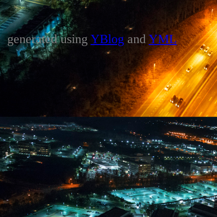
generated using
YBlog
and
YML