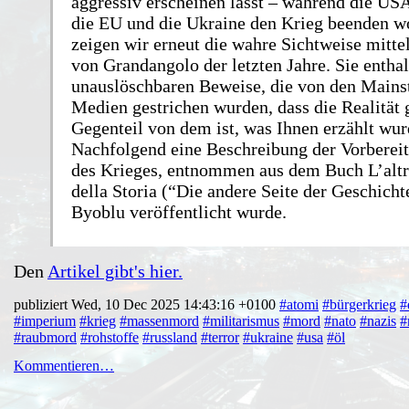
aggressiv erscheinen lässt – während die US
die EU und die Ukraine den Krieg beenden w
zeigen wir erneut die wahre Sichtweise mitte
von Grandangolo der letzten Jahre. Sie enthal
unauslöschbaren Beweise, die von den Mains
Medien gestrichen wurden, dass die Realität 
Gegenteil von dem ist, was Ihnen erzählt wur
Nachfolgend eine Beschreibung der Vorberei
des Krieges, entnommen aus dem Buch L’altr
della Storia (“Die andere Seite der Geschicht
Byoblu veröffentlicht wurde.
Den
Artikel gibt's hier.
publiziert Wed, 10 Dec 2025 14:43:16 +0100
#atomi
#bürgerkrieg
#
#imperium
#krieg
#massenmord
#militarismus
#mord
#nato
#nazis
#
#raubmord
#rohstoffe
#russland
#terror
#ukraine
#usa
#öl
Kommentieren…