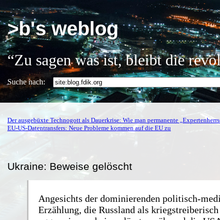
>b's weblog
“Zu sagen was ist, bleibt die rev
Suche nach:
Der ausgebüxte Technogott als Dauerkrise: Wie man permanente „Expertenherrsc
EU-US-Datentransfers: Neue Probleme kommen auf die EU zu
Ukraine: Beweise gelöscht
Angesichts der dominierenden politisch-med
Erzählung, die Russland als kriegstreiberisch