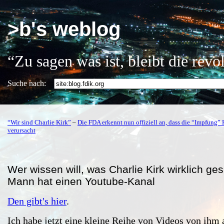
>b's weblog
“Zu sagen was ist, bleibt die rev
Suche nach:
“Wir sind Charlie Kirk”
–
Die FDA erkennt nun offiziell an, dass die “Impfung”
verursacht
Wer wissen will, was Charlie Kirk wirklich ges
Mann hat einen Youtube-Kanal
Den gibt's hier
.
Ich habe jetzt eine kleine Reihe von Videos von ihm 