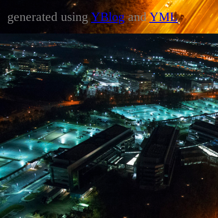
generated using
YBlog
and
YML