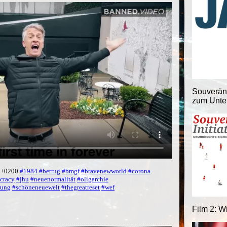
Souveränit
zum Unter
0 +0200
#1984
#betrug
#bmgf
#bravenewworld
#corona
cracy
#jhu
#neuenormalität
#oligarchie
rung
#schöneneuewelt
#thegreatreset
#wef
Film 2: W