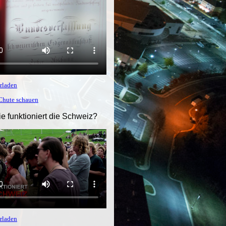
rladen
tChute schauen
ie funktioniert die Schweiz?
rladen