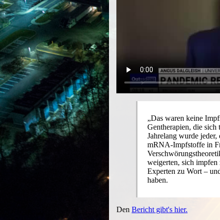
„Das waren keine Impfs
Gentherapien, die sich 
Jahrelang wurde jeder, 
mRNA-Impfstoffe in Fra
Verschwörungstheoretik
weigerten, sich impfen 
Experten zu Wort – und
haben.
Den
Bericht gibt's hier.