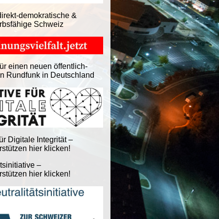
direkt-demokratische &
rbsfähige Schweiz
ür einen neuen öffentlich-
en Rundfunk in Deutschland
für Digitale Integrität –
stützen hier klicken!
tsinitiative –
stützen hier klicken!