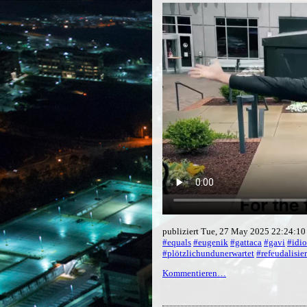
publiziert Tue, 27 May 2025 22:24:1
#equals
#eugenik
#gattaca
#gavi
#idio
#plötzlichundunerwartet
#refeudalisie
Kommentieren…