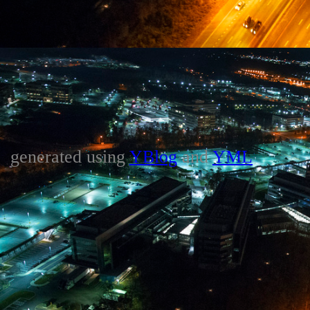
generated using
YBlog
and
YML