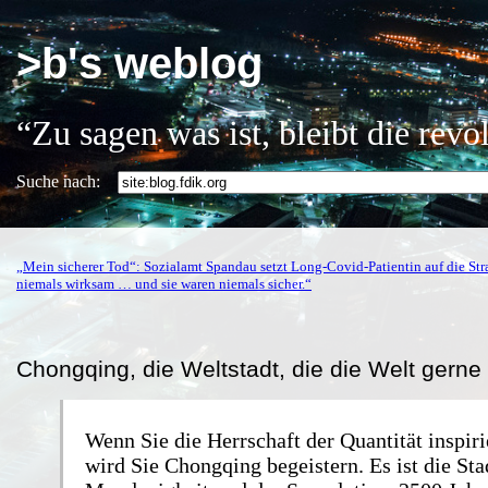
>b's weblog
“Zu sagen was ist, bleibt die rev
Suche nach:
„Mein sicherer Tod“: Sozialamt Spandau setzt Long-Covid-Patientin auf die Str
niemals wirksam … und sie waren niemals sicher.“
Chongqing, die Weltstadt, die die Welt gerne 
Wenn Sie die Herrschaft der Quantität inspiri
wird Sie Chongqing begeistern. Es ist die Sta