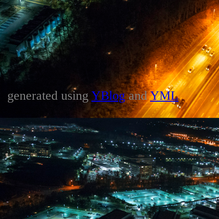
generated using
YBlog
and
YML