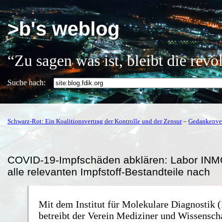
>b's weblog
“Zu sagen was ist, bleibt die rev
Suche nach:
Schwarz-Rot: Ein Koalitionsvertrag der Kontrolle und der Zensur
–
Gedankenver
COVID-19-Impfschäden abklären: Labor INM
alle relevanten Impfstoff-Bestandteile nach
Mit dem Institut für Molekulare Diagnostik 
betreibt der Verein Mediziner und Wissenscha