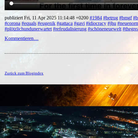
publiziert Fri, 11 Apr 2025 11:14:48 +0200
#1984
#betrug
#bmgf
#b
#corona
#equals
#eugenik
#gattaca
#gavi
#idiocracy
#jhu
#neuenorm
#plötzlichundunerwartet
#refeudalisierung
#schöneneuewelt
#thegrea
Kommentieren…
Zurück zum Blogindex