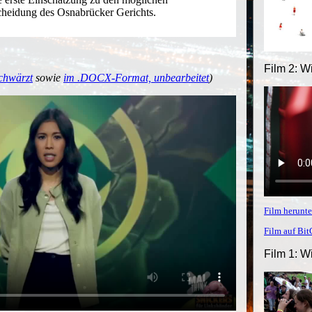
cheidung des Osnabrücker Gerichts.
Film 2: W
chwärzt
sowie
im .DOCX-Format, unbearbeitet
)
Film herunte
Film auf Bi
Film 1: W