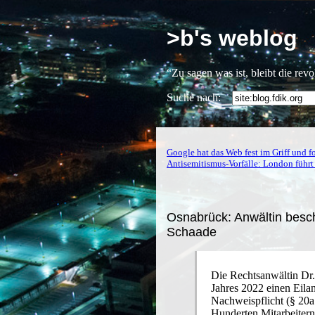
>b's weblog
“Zu sagen was ist, bleibt die rev
Suche nach:
Google hat das Web fest im Griff und f
Antisemitismus-Vorfälle: London führt 
Osnabrück: Anwältin besch
Schaade
Die Rechtsanwältin Dr.
Jahres 2022 einen Eila
Nachweispflicht (§ 20a
Hunderten Mitarbeitern