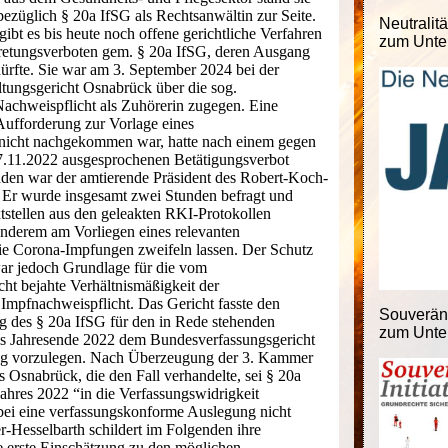
ezüglich § 20a IfSG als Rechtsanwältin zur Seite.
Neutralitä
ibt es bis heute noch offene gerichtliche Verfahren
zum Unter
tretungsverboten gem. § 20a IfSG, deren Ausgang
dürfte. Sie war am 3. September 2024 bei der
tungsgericht Osnabrück über die sog.
achweispflicht als Zuhörerin zugegen. Eine
 Aufforderung zur Vorlage eines
nicht nachgekommen war, hatte nach einem gegen
7.11.2022 ausgesprochenen Betätigungsverbot
aden war der amtierende Präsident des Robert-Koch-
e. Er wurde insgesamt zwei Stunden befragt und
tstellen aus den geleakten RKI-Protokollen
 anderem am Vorliegen eines relevanten
ie Corona-Impfungen zweifeln lassen. Der Schutz
ar jedoch Grundlage für die vom
ht bejahte Verhältnismäßigkeit der
Impfnachweispflicht. Das Gericht fasste den
Souveränit
g des § 20a IfSG für den in Rede stehenden
zum Unter
is Jahresende 2022 dem Bundesverfassungsgericht
ung vorzulegen. Nach Überzeugung der 3. Kammer
 Osnabrück, die den Fall verhandelte, sei § 20a
Jahres 2022 “in die Verfassungswidrigkeit
ei eine verfassungskonforme Auslegung nicht
r-Hesselbarth schildert im Folgenden ihre
e erste Einschätzung zu den möglichen