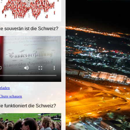
ie souverän ist die Schweiz?
rladen
tChute schauen
ie funktioniert die Schweiz?