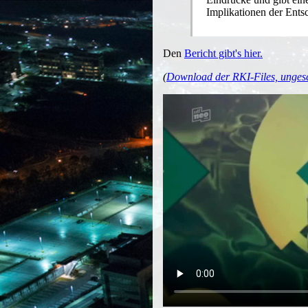
Implikationen der Ents
Den
Bericht gibt's hier.
(
Download der RKI-Files, unges