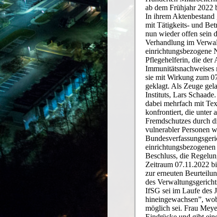
ab dem Frühjahr 2022 b
In ihrem Aktenbestand g
mit Tätigkeits- und Be
nun wieder offen sein 
Verhandlung im Verwal
einrichtungsbezogene N
Pflegehelferin, die der
Immunitätsnachweises 
sie mit Wirkung zum 0
geklagt. Als Zeuge gel
Instituts, Lars Schaad
dabei mehrfach mit Tex
konfrontiert, die unter
Fremdschutzes durch d
vulnerabler Personen w
Bundesverfassungsgeric
einrichtungsbezogenen 
Beschluss, die Regelun
Zeitraum 07.11.2022 b
zur erneuten Beurteil
des Verwaltungsgerichts
IfSG sei im Laufe des 
hineingewachsen”, wob
möglich sei. Frau Meye
Eindrücke und gibt ein