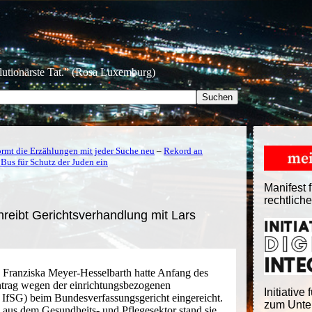
olutionärste Tat.” (Rosa Luxemburg)
ormt die Erzählungen mit jeder Suche neu
–
Rekord an
Bus für Schutz der Juden ein
Manifest f
rechtlich
reibt Gerichtsverhandlung mit Lars
 Franziska Meyer-Hesselbarth hatte Anfang des
ntrag wegen der einrichtungsbezogenen
Initiative 
 IfSG) beim Bundesverfassungsgericht eingereicht.
zum Unter
 aus dem Gesundheits- und Pflegesektor stand sie