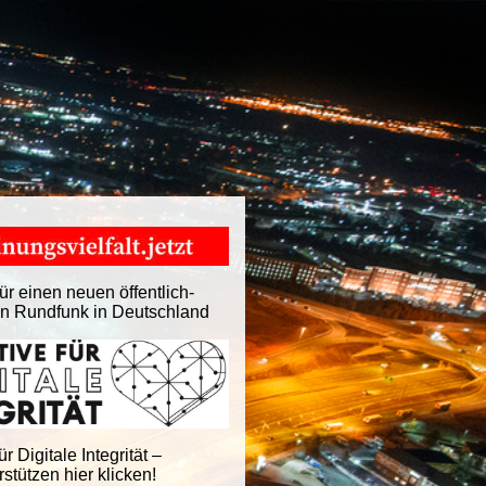
ür einen neuen öffentlich-
en Rundfunk in Deutschland
für Digitale Integrität –
stützen hier klicken!