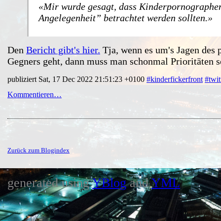
Mir wurde gesagt, dass Kinderpornographen
Angelegenheit” betrachtet werden sollten.
Den
Bericht gibt's hier.
Tja, wenn es um's Jagen des p
Gegners geht, dann muss man schonmal Prioritäten s
publiziert Sat, 17 Dec 2022 21:51:23 +0100
#kinderfickerfront
#twit
Kommentieren…
Zurück zum Blogindex
generated using
YBlog
and
YML