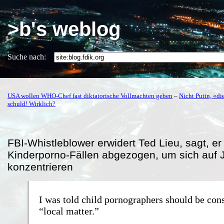
>b's weblog
Suche nach:
USA wollen WHO-Chef fast diktatorische Vollmachten geben
–
Nicht Putin, «di
schuld! Wirklich?
FBI-Whistleblower erwidert Ted Lieu, sagt, e
Kinderporno-Fällen abgezogen, um sich auf 
konzentrieren
I was told child pornographers should be con
“local matter.”